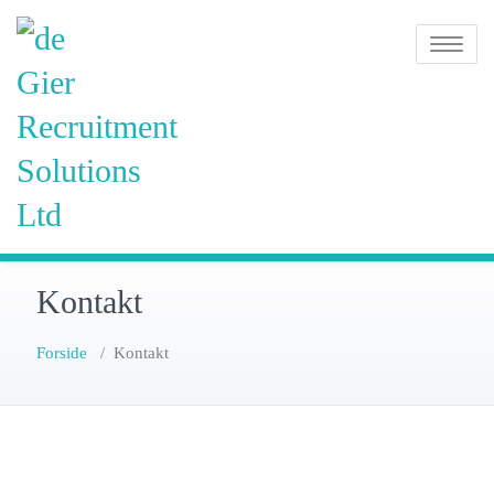
Skip
de Gier
to
Toggle na
content
Recruitment
Solutions
Ltd
Kontakt
Forside
/
Kontakt