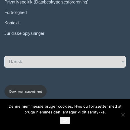
Privatlivspolitik (Databeskyttelsesforordning)
Fortrolighed
Kontakt
Juridiske oplysninger
V
æ
l
g
s
Book your appointment
p
r
Denne hjemmeside bruger cookies. Hvis du fortsætter med at
o
bruge hjemmesiden, antager vi dit samtykke.
g
OK
© de Gier Recruitment Solutions Ltd. All Rights Reserved.