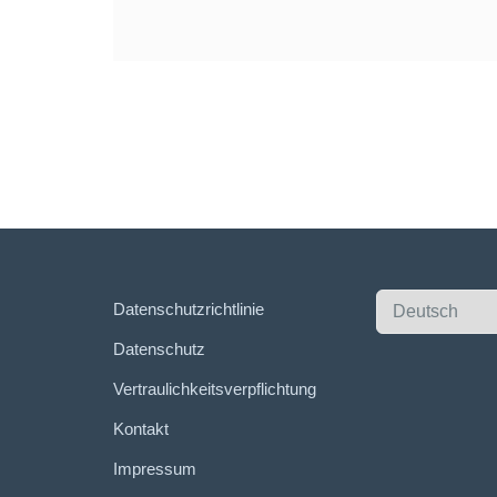
W
Datenschutzrichtlinie
ä
Datenschutz
h
l
Vertraulichkeitsverpflichtung
e
Kontakt
n
Impressum
S
i